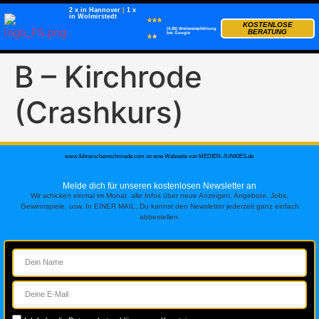
2 x in Hannover
|
1 x
in Wolmirstedt
KOSTENLOSE
(4,95) Weiterempfehlung
BERATUNG
bei Google
B – Kirchrode
(Crashkurs)
www.führerscheinschmiede.com ist eine Webseite von MEDIEN-JUNKIES.de
Melde dich für unseren kostenlosen Newsletter an
Wir schicken einmal im Monat alle Infos über neue Anzeigen, Angebote, Jobs,
Gewinnspiele, usw. In EINER MAIL. Du kannst den Newsletter jederzeit ganz einfach
abbestellen.