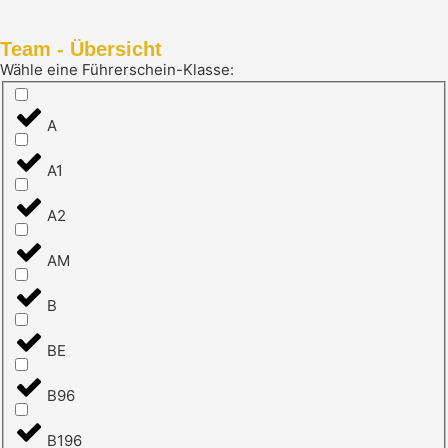
Team - Übersicht
Wähle eine Führerschein-Klasse:
A
A1
A2
AM
B
BE
B96
B196